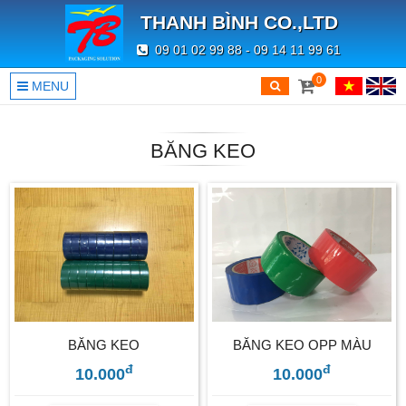
THANH BÌNH CO.,LTD
09 01 02 99 88 - 09 14 11 99 61
0
MENU
BĂNG KEO
BĂNG KEO
BĂNG KEO OPP MÀU
đ
đ
10.000
10.000