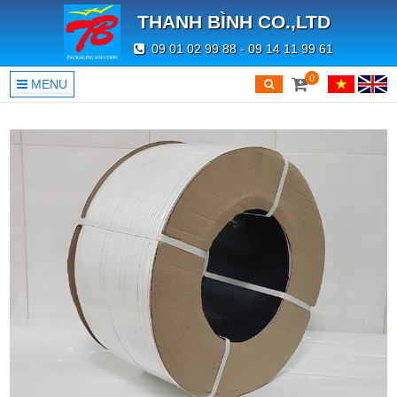
THANH BÌNH CO.,LTD
09 01 02 99 88 - 09 14 11 99 61
0
MENU