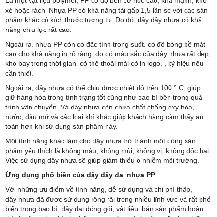
Là một vật liệu polymer, PP có độ bền cơ học cao, khá mạnh, khó
xé hoặc rách. Nhựa PP có khả năng tải gấp 1,5 lần so với các sản
phẩm khác có kích thước tương tự. Do đó, dây dây nhựa có khả
năng chịu lực rất cao.
Ngoài ra, nhựa PP còn có đặc tính trong suốt, có độ bóng bề mặt
cao cho khả năng in rõ ràng, do đó màu sắc của dây nhựa rất đẹp,
khó bay trong thời gian, có thể thoải mái có in logo. , ký hiệu nếu
cần thiết.
Ngoài ra, dây nhựa có thể chịu được nhiệt độ trên 100 ° C, giúp
giữ hàng hóa trong tình trạng tốt cũng như bao bì bền trong quá
trình vận chuyển. Và dây nhựa còn chứa chất chống oxy hóa,
nước, dầu mỡ và các loại khí khác giúp khách hàng cảm thấy an
toàn hơn khi sử dụng sản phẩm này.
Một tính năng khác làm cho dây nhựa trở thành một dòng sản
phẩm yêu thích là không màu, không mùi, không vị, không độc hại.
Việc sử dụng dây nhựa sẽ giúp giảm thiểu ô nhiễm môi trường.
Ứng dụng phổ biến của dây dây đai nhựa PP
Với những ưu điểm về tính năng, dễ sử dụng và chi phí thấp,
dây nhựa đã được sử dụng rộng rãi trong nhiều lĩnh vực và rất phổ
biến trong bao bì, dây đai đóng gói, vật liệu, bán sản phẩm hoàn