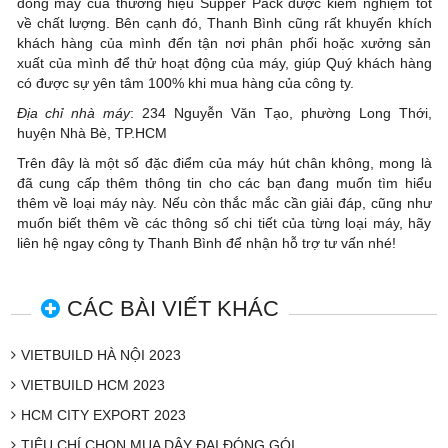
dòng máy của thương hiệu Supper Pack được kiểm nghiệm tốt
về chất lượng. Bên cạnh đó, Thanh Bình cũng rất khuyến khích
khách hàng của mình đến tận nơi phân phối hoặc xưởng sản
xuất của mình để thử hoạt động của máy, giúp Quý khách hàng
có được sự yên tâm 100% khi mua hàng của công ty.
Địa chỉ nhà máy
: 234 Nguyễn Văn Tạo, phường Long Thới,
huyện Nhà Bè, TP.HCM
Trên đây là một số đặc điểm của máy hút chân không, mong là
đã cung cấp thêm thông tin cho các bạn đang muốn tìm hiểu
thêm về loại máy này. Nếu còn thắc mắc cần giải đáp, cũng như
muốn biết thêm về các thông số chi tiết của từng loại máy, hãy
liên hệ ngay công ty Thanh Bình để nhận hỗ trợ tư vấn nhé!
CÁC BÀI VIẾT KHÁC
VIETBUILD HÀ NỘI 2023
VIETBUILD HCM 2023
HCM CITY EXPORT 2023
TIÊU CHÍ CHỌN MUA DÂY ĐAI ĐÓNG GÓI