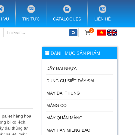
H VỤ
TIN TỨC
CATALOGUES
LIÊN HỆ
0
DANH MỤC SẢN PHẨM
DÂY ĐAI NHỰA
DỤNG CỤ SIẾT DÂY ĐAI
MÁY ĐAI THÙNG
MÀNG CO
 pallet hàng hóa
MÁY QUẤN MÀNG
ng bị xô lệch,
áy đai thùng tự
MÁY HÀN MIỆNG BAO
ây pallet, máy