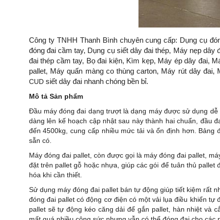
Công ty TNHH Thanh Bình chuyên cung cấp: Dụng cụ đóng
đóng đai cầm tay, Dụng cụ siết dây đai thép, Máy nẹp dây 
đai thép cầm tay, Bọ đai kiện, Kìm kẹp, Máy ép dây đai, 
pallet, Máy quấn màng co thùng carton, Máy rút dây đa
siết dây đai nhanh chóng bền bỉ.
CUD
Mô tả Sản phẩm
Đầu máy đóng đai dạng trượt là dạng máy được sử dụng dễ 
dàng lên kế hoạch cập nhật sau này thành hai chuẩn, đầu đa
đến 4500kg, cung cấp nhiều mức tải và ổn định hơn. Bảng đ
sẵn có.
Máy đóng đai pallet, còn được gọi là máy đóng đai pallet, má
đặt trên pallet gỗ hoặc nhựa, giúp các gói để tuân thủ palle
hóa khi cần thiết.
Sử dụng máy đóng đai pallet bán tự động giúp tiết kiệm rất nh
đóng đai pallet có động cơ điện có một vải lụa điều khiển t
pallet sẽ tự động kéo căng dải để gắn pallet, hàn nhiệt và 
mất quá nhiều công sức nhưng vẫn có thể đóng đai cho các p