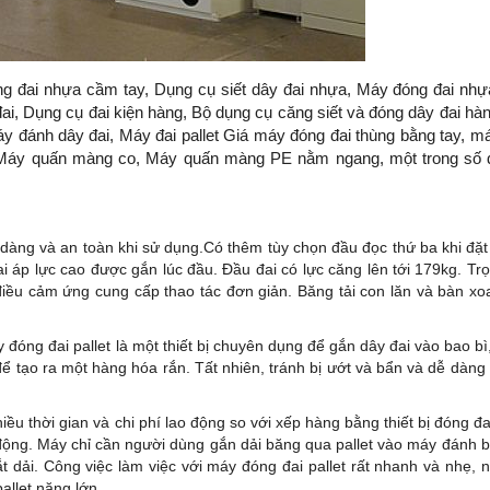
 đai nhựa cầm tay, Dụng cụ siết dây đai nhựa, Máy đóng đai nhự
đai, Dụng cụ đai kiện hàng, Bộ dụng cụ căng siết và đóng dây đai hà
Máy đánh dây đai, Máy đai pallet Giá máy đóng đai thùng bằng tay, 
i, Máy quấn màng co, Máy quấn màng PE nằm ngang, một trong số
dàng và an toàn khi sử dụng.Có thêm tùy chọn đầu đọc thứ ba khi đặ
i áp lực cao được gắn lúc đầu. Đầu đai có lực căng lên tới 179kg. Tr
iều cảm ứng cung cấp thao tác đơn giản. Băng tải con lăn và bàn xo
y đóng đai pallet là một thiết bị chuyên dụng để gắn dây đai vào bao b
t để tạo ra một hàng hóa rắn. Tất nhiên, tránh bị ướt và bẩn và dễ dàn
iều thời gian và chi phí lao động so với xếp hàng bằng thiết bị đóng đ
ự động. Máy chỉ cần người dùng gắn dải băng qua pallet vào máy đánh 
cắt dải. Công việc làm việc với máy đóng đai pallet rất nhanh và nhẹ,
allet nặng lớn.