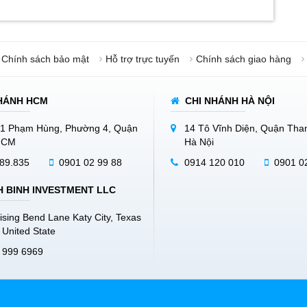
Chính sách bảo mật
Hỗ trợ trực tuyến
Chính sách giao hàng
HÁNH HCM
CHI NHÁNH HÀ NỘI
1 Phạm Hùng, Phường 4, Quận
14 Tô Vĩnh Diện, Quận Tha
.HCM
Hà Nội
89.835
0901 02 99 88
0914 120 010
0901 0
 BINH INVESTMENT LLC
ising Bend Lane Katy City, Texas
 United State
 999 6969