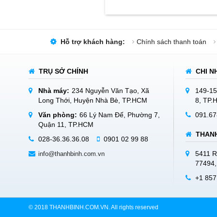
Hỗ trợ khách hàng:
Chính sách thanh toán
TRỤ SỞ CHÍNH
CHI N
Nhà máy:
234 Nguyễn Văn Tạo, Xã
149-15
Long Thới, Huyện Nhà Bè, TP.HCM
8, TP
Văn phòng:
66 Lý Nam Đế, Phường 7,
091.67
Quận 11, TP.HCM
THANH
028-36.36.36.08
0901 02 99 88
5411 R
info@thanhbinh.com.vn
77494,
+1 857
© 2018 THANHBINH.COM.VN. All rights reserved