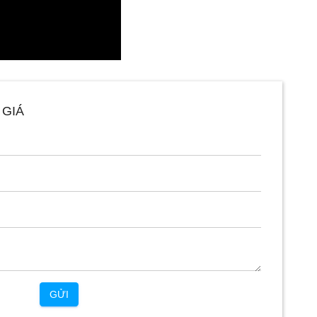
 GIÁ
GỬI