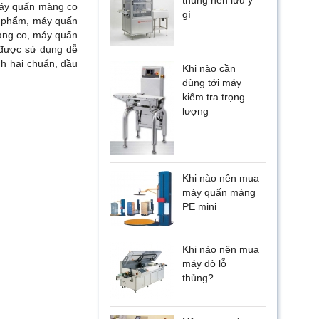
thủng nên lưu ý
máy quấn màng co
gì
c phẩm, máy quấn
àng co, máy quấn
 được sử dụng dễ
h hai chuẩn, đầu
Khi nào cần
dùng tới máy
kiểm tra trọng
lượng
Khi nào nên mua
máy quấn màng
PE mini
Khi nào nên mua
máy dò lỗ
thủng?