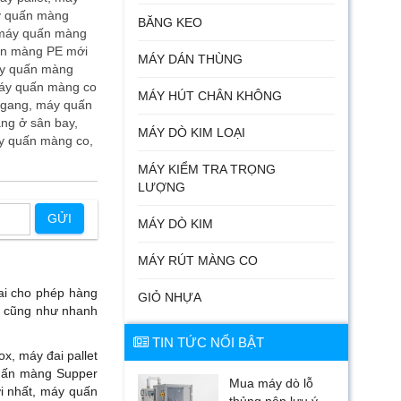
áy quấn màng
BĂNG KEO
 máy quấn màng
uấn màng PE mới
MÁY DÁN THÙNG
áy quấn màng
máy quấn màng co
MÁY HÚT CHÂN KHÔNG
ngang, máy quấn
ng ở sân bay,
MÁY DÒ KIM LOẠI
áy quấn màng co,
MÁY KIỂM TRA TRỌNG
LƯỢNG
GỬI
MÁY DÒ KIM
MÁY RÚT MÀNG CO
đai cho phép hàng
GIỎ NHỰA
ợi cũng như nhanh
TIN TỨC NỔI BẬT
x, máy đai pallet
 quấn màng Supper
Mua máy dò lỗ
i nhất, máy quấn