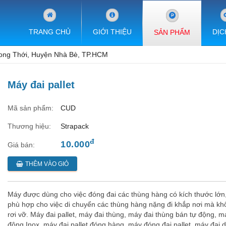
TRANG CHỦ
GIỚI THIỆU
DỊC
SẢN PHẨM
ong Thới, Huyện Nhà Bè, TP.HCM
Máy đai pallet
Mã sản phẩm:
CUD
Thương hiệu:
Strapack
đ
10.000
Giá bán:
THÊM VÀO GIỎ
Máy được dùng cho việc đóng đai các thùng hàng có kích thước lớn,
phù hợp cho việc di chuyển các thùng hàng nặng đi khắp nơi mà khô
rơi vỡ. Máy đai pallet, máy đai thùng, máy đai thùng bán tự động, m
động Inox, máy đai pallet đóng hàng, máy đóng đai pallet, máy đai d