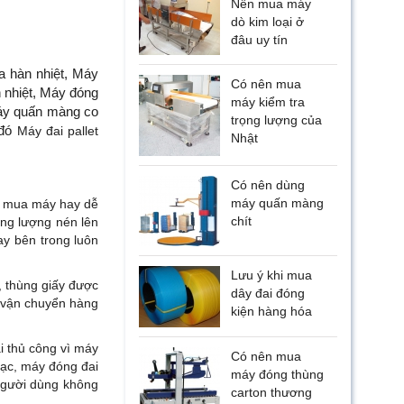
Nên mua máy
dò kim loại ở
đâu uy tín
a hàn nhiệt, Máy
Có nên mua
n nhiệt, Máy đóng
máy kiểm tra
máy quấn màng co
trọng lượng của
 đó
Máy đai pallet
Nhật
Có nên dùng
máy quấn màng
t mua máy hay dễ
chít
ọng lượng nén lên
ay bên trong luôn
Lưu ý khi mua
ì, thùng giấy được
dây đai đóng
g vận chuyển hàng
kiện hàng hóa
ai thủ công vì máy
Có nên mua
bạc, máy đóng đai
máy đóng thùng
 người dùng không
carton thương