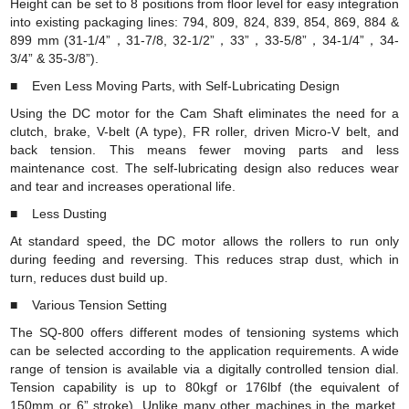
Height can be set to 8 positions from floor level for easy integration
into existing packaging lines: 794, 809, 824, 839, 854, 869, 884 &
899 mm (31-1/4”，31-7/8, 32-1/2”，33”，33-5/8”，34-1/4”，34-
3/4” & 35-3/8”).
■ Even Less Moving Parts, with Self-Lubricating Design
Using the DC motor for the Cam Shaft eliminates the need for a
clutch, brake, V-belt (A type), FR roller, driven Micro-V belt, and
back tension. This means fewer moving parts and less
maintenance cost. The self-lubricating design also reduces wear
and tear and increases operational life.
■ Less Dusting
At standard speed, the DC motor allows the rollers to run only
during feeding and reversing. This reduces strap dust, which in
turn, reduces dust build up.
■ Various Tension Setting
The SQ-800 offers different modes of tensioning systems which
can be selected according to the application requirements. A wide
range of tension is available via a digitally controlled tension dial.
Tension capability is up to 80kgf or 176lbf (the equivalent of
150mm or 6” stroke). Unlike many other machines in the market,