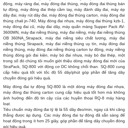
động, máy ràng đai, máy đóng đai thùng, máy đóng đai thùng bán
tự động, máy đóng đai thép cầm tay, máy đánh dây đai, máy ép
dây đai, máy rút dây đai, máy đóng đai thùng carton, máy đóng đai
thùng chali jn-740, Máy đóng đai nhựa, máy đóng đai thùng kzb-1,
máy đóng đai cũ, máy đai dây, máy quấn màng Supper Pack AV-
3600MN, máy đai niềng thùng, máy đai niềng, máy đai niềng thùng
OB 360NA_Strapack, máy đai niềng siêu chất lượng, máy đai
niềng thùng Strapack, máy đai niềng thùng uy tín, máy đóng đai
niềng thùng, máy đóng đai niềng thùng carton tự động, máy niềng
thùng đóng gói đai kiện, máy bó đai nhựa, máy bó đai thép
, một
trong số đó ch
úng tôi muốn giới thiệu dòng máy đóng đai mới của
StraPack, SQ-800 với động cơ DC không chổi than. SQ-800 cung
cấp hiệu quả tốt với tốc độ 55 dây/phút góp phần để tăng dây
chuyền đóng gói hiệu quả.
Máy đóng đai tự động SQ-800 là một dòng máy đóng đai nhựa,
máy đóng đai thùng carton cung cấp hiệu quả tốt hơn mà không
ảnh hưởng đến độ tin cậy của các huyền thoại RQ-8 máy hàng
loạt.
Tiêu chuẩn máy đóng đai tỷ lệ là 55 dây đeo/min, ngay cả khi căng
thẳng được áp dụng. Các máy đóng đai tự động đã sẵn sàng để
hoạt động trong ít hơn 25 giây, góp phần để tăng dây chuyền đóng
gói hiệu quả.