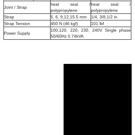
heat seal /
heat seal /
Joint / Strap
polypropylene
polypropylene
Strap
5, 6, 9,12,15.5 mm
1/4, 3/8,1/2 in.
Strap Tension
450 N (46 kgf)
101 lbf
100,120, 220, 230, 240V Single phase
Power Supply
50/60Hz 0.74kVA