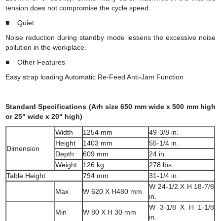
tension does not compromise the cycle speed.
■ Quiet
Noise reduction during standby mode lessens the excessive noise
pollution in the workplace.
■ Other Features
Easy strap loading Automatic Re-Feed Anti-Jam Function
Standard Specifications (Arh size 650 mm wide x 500 mm high
or 25" wide x 20" high)
Width
1254 mm
49-3/8 in.
Height
1403 mm
55-1/4 in.
Dimension
Depth
609 mm
24 in.
Weight
126 kg
278 lbs.
Table Height
794 mm
31-1/4 in.
W 24-1/2 X H 18-7/8
Max
W 620 X H480 mm
in.
W 3-1/8 X H 1-1/8
Min
W 80 X H 30 mm
in.