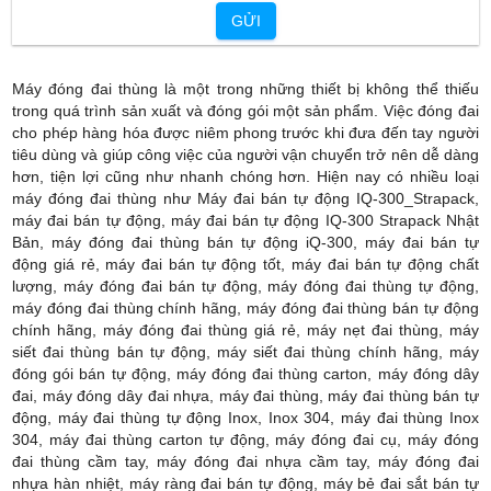
GỬI
Máy đóng đai thùng là một trong những thiết bị không thể thiếu
trong quá trình sản xuất và đóng gói một sản phẩm. Việc đóng đai
cho phép hàng hóa được niêm phong trước khi đưa đến tay người
tiêu dùng và giúp công việc của người vận chuyển trở nên dễ dàng
hơn, tiện lợi cũng như nhanh chóng hơn. Hiện nay có nhiều loại
máy đóng đai thùng như
Máy đai bán tự động IQ-300_Strapack,
máy đai bán tự động, máy đai bán tự động IQ-300 Strapack Nhật
Bản, máy đóng đai thùng bán tự động iQ-300, máy đai bán tự
động giá rẻ, máy đai bán tự động tốt, máy đai bán tự động chất
lượng, máy đóng đai bán tự động, máy đóng đai thùng tự động,
máy đóng đai thùng chính hãng, máy đóng đai thùng bán tự động
chính hãng, máy đóng đai thùng giá rẻ, máy nẹt đai thùng, máy
siết đai thùng bán tự động, máy siết đai thùng chính hãng, máy
đóng gói bán tự động, máy đóng đai thùng carton, máy đóng dây
đai, máy đóng dây đai nhựa, máy đai thùng, máy đai thùng bán tự
động, máy đai thùng tự động Inox, Inox 304, máy đai thùng Inox
304, máy đai thùng carton tự động, máy đóng đai cụ, máy đóng
đai thùng cầm tay, máy đóng đai nhựa cầm tay, máy đóng đai
nhựa hàn nhiệt, máy ràng đai bán tự động, máy bẻ đai sắt bán tự