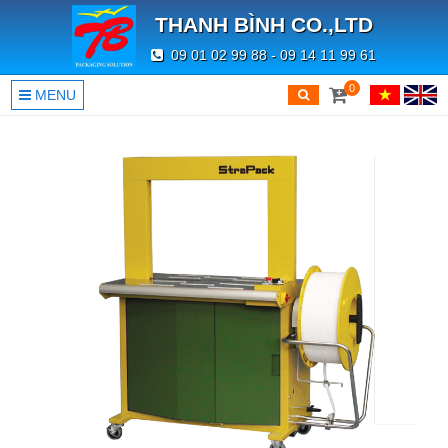
THANH BÌNH CO.,LTD
09 01 02 99 88 - 09 14 11 99 61
0
MENU