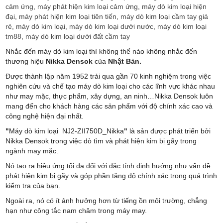
cảm ứng, máy phát hiện kim loại cảm ứng, máy dò kim loại hiện
đại, máy phát hiện kim loại tiên tiến, máy dò kim loại cầm tay giá
rẻ, máy dò kim loại, máy dò kim loại dưới nước, máy dò kim loại
tm88, máy dò kim loại dưới đất cầm tay
Nhắc đến máy dò kim loại thì không thể nào không nhắc đến
thương hiệu
Nikka Densok
của
Nhật Bản.
Được thành lập năm 1952 trải qua gần 70 kinh nghiệm trong việc
nghiên cứu và chế tạo máy dò kim loại cho các lĩnh vực khác nhau
như may mặc, thực phẩm, xây dựng, an ninh…Nikka Densok luôn
mang đến cho khách hàng các sản phẩm với độ chính xác cao và
công nghệ hiện đại nhất.
"
Máy dò kim loại NJ2-ZII750D_Nikka
"
là sản được phát triển bởi
Nikka Densok trong việc dò tìm và phát hiện kim bị gãy trong
ngành may mặc.
Nó tạo ra hiệu ứng tối đa đối với đặc tính định hướng như vấn đề
phát hiện kim bị gãy và góp phần tăng độ chính xác trong quá trình
kiểm tra của bạn.
Ngoài ra, nó có ít ảnh hưởng hơn từ tiếng ồn môi trường, chẳng
hạn như công tắc nam châm trong máy may.