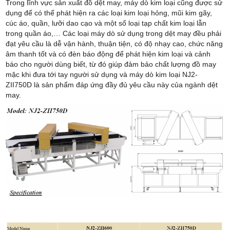
Trong lĩnh vực sản xuất đồ dệt may, máy dò kim loại cũng được sử
dụng để có thể phát hiện ra các loại kim loại hỏng, mũi kim gãy,
cúc áo, quần, lưỡi dao cạo và một số loại tạp chất kim loại lẫn
trong quần áo,… Các loại máy dò sử dụng trong dệt may đều phải
đạt yêu cầu là dễ vận hành, thuận tiện, có độ nhạy cao, chức năng
âm thanh tốt và có đèn báo động để phát hiện kim loại và cảnh
báo cho người dùng biết, từ đó giúp đảm bảo chất lượng đồ may
mặc khi đưa tới tay người sử dụng v
à máy dò kim loại NJ2-
ZII750D là sản phẩm đáp ứng đầy đủ yêu cầu này của ngành dệt
may.