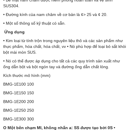
• Bề mặt nam châm được niêm phong hoàn toàn và vệ sinh
SUS304.
• Đường kính của nam châm về cơ bản là ¢> 25 và ¢ 20.
• Một số thông số kỹ thuật có sẵn.
Ứng dụng
• Kim loại từ tính trộn trong nguyên liệu thô và các sản phẩm như
thực phẩm, hóa chất, hóa chất, vv • Nó phù hợp để loại bỏ sắt khỏi
bột mài mòn SUS.
• Nó có thể được áp dụng cho tất cả các quy trình sản xuất như
ống dẫn bột và bột ngón tay và đường ống dẫn chất lỏng.
Kích thước mô hình (mm)
BMG-1E100 100
BMG-1E150 150
BMG-1E200 200
BMG-1E250 250
BMG-1E300 300
O Một bên chạm MI, không nhấn a: SS được tạo bởi 0S •