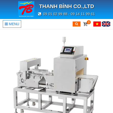
THANH BÌNH CO.,LTD
09 01 02 99 88 - 09 14 11 99 61
0
MENU