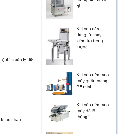
thủng nên lưu ý
gì
Khi nào cần
dùng tới máy
kiểm tra trọng
lượng
xa) để quản lý dữ
Khi nào nên mua
máy quấn màng
PE mini
Khi nào nên mua
máy dò lỗ
thủng?
t khác nhau