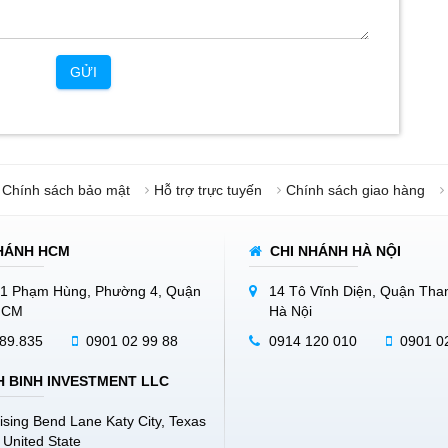
GỬI
Chính sách bảo mật
Hỗ trợ trực tuyến
Chính sách giao hàng
HÁNH HCM
CHI NHÁNH HÀ NỘI
1 Phạm Hùng, Phường 4, Quận
14 Tô Vĩnh Diện, Quận Tha
.HCM
Hà Nội
89.835
0901 02 99 88
0914 120 010
0901 0
 BINH INVESTMENT LLC
ising Bend Lane Katy City, Texas
 United State