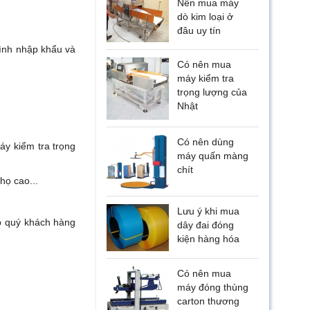
Nên mua máy
dò kim loại ở
đâu uy tín
ình nhập khẩu và
Có nên mua
máy kiểm tra
trọng lượng của
Nhật
Có nên dùng
áy kiểm tra trọng
máy quấn màng
chít
họ cao...
Lưu ý khi mua
úp quý khách hàng
dây đai đóng
kiện hàng hóa
Có nên mua
máy đóng thùng
carton thương