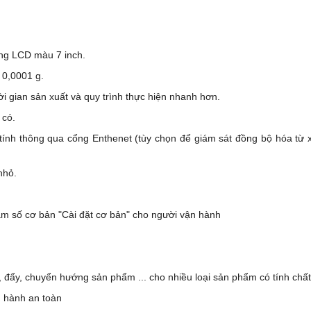
ng LCD màu 7 inch.
 0,0001 g.
ời gian sản xuất và quy trình thực hiện nhanh hơn.
 có.
y tính thông qua cổng Enthenet (tùy chọn để giám sát đồng bộ hóa từ 
nhỏ.
ham số cơ bản "Cài đặt cơ bản" cho người vận hành
, đẩy, chuyển hướng sản phẩm ... cho nhiều loại sản phẩm có tính chấ
n hành an toàn