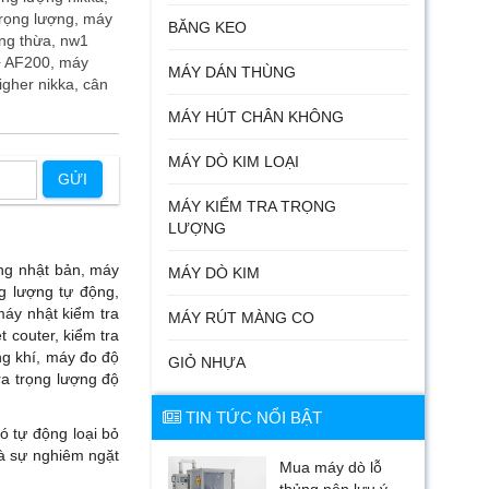
trọng lượng, máy
BĂNG KEO
ợng thừa, nw1
+ AF200, máy
MÁY DÁN THÙNG
igher nikka, cân
MÁY HÚT CHÂN KHÔNG
MÁY DÒ KIM LOẠI
GỬI
MÁY KIỂM TRA TRỌNG
LƯỢNG
ợng nhật bản, máy
MÁY DÒ KIM
ng lượng tự động,
áy nhật kiểm tra
MÁY RÚT MÀNG CO
 couter, kiểm tra
ng khí, máy đo độ
GIỎ NHỰA
ra trọng lượng độ
TIN TỨC NỔI BẬT
ó tự động loại bỏ
và sự nghiêm ngặt
Mua máy dò lỗ