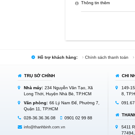
Hỗ trợ khách hàng:
Chính sách thanh toán
TRỤ SỞ CHÍNH
CHI N
Nhà máy:
234 Nguyễn Văn Tạo, Xã
149-15
Long Thới, Huyện Nhà Bè, TP.HCM
8, TP
Văn phòng:
66 Lý Nam Đế, Phường 7,
091.67
Quận 11, TP.HCM
THANH
028-36.36.36.08
0901 02 99 88
5411 R
info@thanhbinh.com.vn
77494,