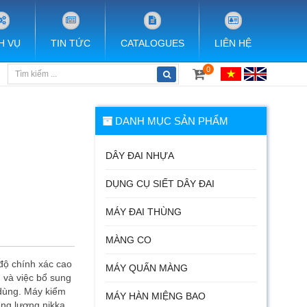
H VỤ
TIN TỨC
CATALOGUES
LIÊN HỆ
0
DANH MỤC SẢN PHẨM
DÂY ĐAI NHỰA
DỤNG CỤ SIẾT DÂY ĐAI
MÁY ĐAI THÙNG
MÀNG CO
độ chính xác cao
MÁY QUẤN MÀNG
 và việc bổ sung
 dùng. Máy kiểm
MÁY HÀN MIỆNG BAO
ọng lượng nikka,