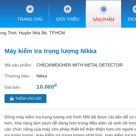
TRANG CHỦ
GIỚI THIỆU
DỊC
SẢN PHẨM
ong Thới, Huyện Nhà Bè, TP.HCM
Máy kiểm tra trọng lượng Nikka
Mã sản phẩm:
CHECKWEIGHER WITH METAL DETECTOR
Thương hiệu:
Nikka
đ
10.000
Giá bán:
THÊM VÀO GIỎ
Dòng máy kiểm tra trọng lượng mô hình NW đã được cải tiến để có 
hơn, khả năng làm sạch dễ dàng hơn trong điều kiện vệ sinh tốt hơn
các chức năng của máy cho phép thiết kế thân thiện hơn với người
tra trọng lượng, máy kiểm tra trọng lượng nhật bản, máy kiểm tra tr