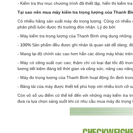
- Kiểm tra thư mục chương trình đã thiết lập, hiển thị kiểm tr
Tại sao nên mua máy kiểm tra trọng lượng của Thanh B
Có nhiều hãng sản xuất máy đo trọng lượng. Cũng có nhiều
phân phối luôn được thị trường đón nhận. Lý do bởi:
- Máy kiểm tra trọng lượng của Thanh Bình ứng dụng những
-
100%
Sản phẩm đều được ghi nhận là quan sát dễ dàng; đ
- Mang lại độ chính xác cao hơn hẳn các dòng máy khác trên 
- Máy có
cô
ng suất cực cao; thậm chí có loại đạt tốc độ t
lượng tiết kiệm đáng kể thời gian và
cô
ng sức; nâng cao năng
- Máy đo trọng lượng của Thanh Bình hoạt động ổn định trong 
- Băng tải của máy được thiết kế phù hợp với nhiều kích cỡ
Còn vô số ưu điểm có thể kể đến với những máy kiểm tra tr
đưa ra lựa chọn sáng suốt khi có nhu cầu mua máy đo trọng 