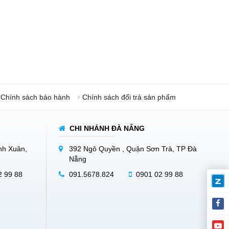
Chính sách bảo hành
Chính sách đổi trả sản phẩm
CHI NHÁNH ĐÀ NẴNG
nh Xuân,
392 Ngô Quyền , Quận Sơn Trà, TP Đà
Nẵng
2 99 88
091.5678.824
0901 02 99 88