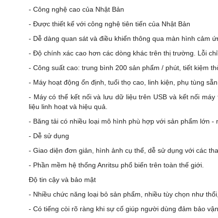
- Công nghệ cao của Nhật Bản
- Được thiết kế với công nghệ tiên tiến của Nhật Bản
- Dễ dàng quan sát và điều khiển thông qua màn hình cảm ứ
- Độ chính xác cao hơn các dòng khác trên thị trường. Lỗi chỉ
- Công suất cao: trung bình 200 sản phẩm / phút, tiết kiệm th
- Máy hoạt động ổn định, tuổi thọ cao, linh kiện, phụ tùng sẵn
- Máy có thể kết nối và lưu dữ liệu trên USB và kết nối má
liệu linh hoạt và hiệu quả.
- Băng tải có nhiều loại mô hình phù hợp với sản phẩm lớn - 
- Dễ sử dụng
- Giao diện đơn giản, hình ảnh cụ thể, dễ sử dụng với các t
- Phần mềm hệ thống Anritsu phổ biến trên toàn thế giới.
Độ tin cậy và bảo mật
- Nhiều chức năng loại bỏ sản phẩm, nhiều tùy chọn như thổi
- Có tiếng còi rõ ràng khi sự cố giúp người dùng đảm bảo vậ