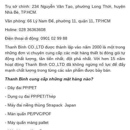
Trụ sở chính: 234 Nguyễn Văn Tạo, phường Long Thới, huyện
Nhà Bè, TP.HCM.
Văn phòng: 66 Lý Nam Đế, phường 11, quận 11, TP.HCM
Holine: 028 36363608
Điện thoại di động: 0901 02 99 88
Thanh Bình CO.,LTD được thành lập vào năm 2000 là một trong
những đơn vị chuyên cung cấp các mặt hàng thiết bị đóng gói tự
động chất lượng, tân tiến nhất, đột phá nhất. Với hơn 15 năm
hoạt động Thanh Bình CO.,LTD đã không ngừng nổ lực để đẩy
mạnh chất lượng trong từng các sản phẩm được bày bán.
Thanh Bình cung cấp những mặt hàng nào?
- Dây đai PP/PET
- Dụng cụ đai PP/PET/Thép
- Máy đai niềng thùng Strapack Japan
- Màn quấn PE/PVC/POF
- Máy quấn màng pallet