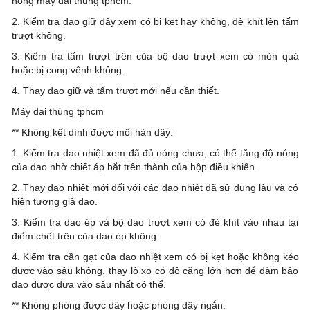
hông máy đai thùng tphcm.
2. Kiểm tra dao giữ dây xem có bị kẹt hay không, đè khít lên tấm
trượt không.
3. Kiểm tra tấm trượt trên của bộ dao trượt xem có mòn quá
hoặc bị cong vênh không.
4. Thay dao giữ và tấm trượt mới nếu cần thiết.
Máy đai thùng tphcm
** Không kết dính được mối hàn dây:
1. Kiểm tra dao nhiệt xem đã đủ nóng chưa, có thể tăng độ nóng
của dao nhờ chiết áp bắt trên thành của hộp điều khiển.
2. Thay dao nhiệt mới đối với các dao nhiệt đã sử dụng lâu và có
hiện tượng già dao.
3. Kiểm tra dao ép và bộ dao trượt xem có đè khít vào nhau tại
điểm chết trên của dao ép không.
4. Kiểm tra cần gạt của dao nhiệt xem có bị kẹt hoặc không kéo
được vào sâu không, thay lò xo có độ căng lớn hơn để đảm bảo
dao được đưa vào sâu nhất có thể.
** Không phóng được dây hoặc phóng dây ngắn: