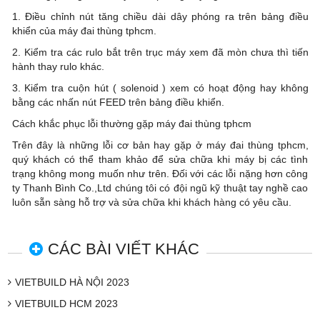
1. Điều chỉnh nút tăng chiều dài dây phóng ra trên bảng điều
khiển của máy đai thùng tphcm.
2. Kiểm tra các rulo bắt trên trục máy xem đã mòn chưa thì tiến
hành thay rulo khác.
3. Kiểm tra cuộn hút ( solenoid ) xem có hoạt động hay không
bằng các nhấn nút FEED trên bảng điều khiển.
Cách khắc phục lỗi thường gặp máy đai thùng tphcm
Trên đây là những lỗi cơ bản hay gặp ở máy đai thùng tphcm,
quý khách có thể tham khảo để sửa chữa khi máy bị các tình
trạng không mong muốn như trên. Đối với các lỗi nặng hơn công
ty Thanh Bình Co.,Ltd chúng tôi có đội ngũ kỹ thuật tay nghề cao
luôn sẵn sàng hỗ trợ và sửa chữa khi khách hàng có yêu cầu.
CÁC BÀI VIẾT KHÁC
VIETBUILD HÀ NỘI 2023
VIETBUILD HCM 2023