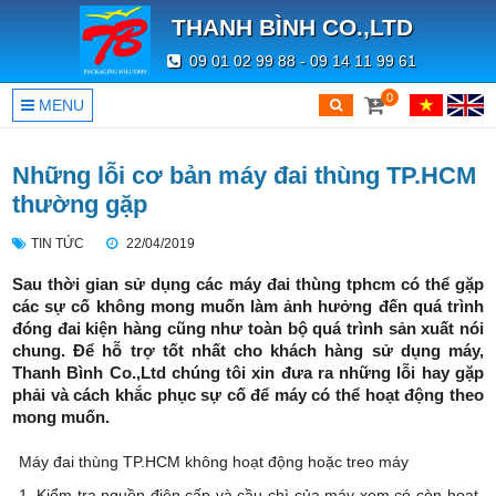
THANH BÌNH CO.,LTD
09 01 02 99 88 - 09 14 11 99 61
0
MENU
Những lỗi cơ bản máy đai thùng TP.HCM
thường gặp
TIN TỨC
22/04/2019
Sau thời gian sử dụng các máy đai thùng tphcm có thể gặp
các sự cố không mong muốn làm ảnh hưởng đến quá trình
đóng đai kiện hàng cũng như toàn bộ quá trình sản xuất nói
chung. Để hỗ trợ tốt nhất cho khách hàng sử dụng máy,
Thanh Bình Co.,Ltd chúng tôi xin đưa ra những lỗi hay gặp
phải và cách khắc phục sự cố để máy có thể hoạt động theo
mong muốn.
Máy đai thùng TP.HCM không hoạt động hoặc treo máy
1. Kiểm tra nguồn điện cấp và cầu chì của máy xem có còn hoạt