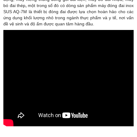
bó đai thép
,
một trong số đó c
ó dòng sản phẩm
m
áy đóng đai inox
SUS AQ-7M là thiết bị đóng đai được lựa chọn hoàn hảo cho các
ứng dụng khối lượng nhỏ trong ngành thực phẩm và y tế, nơi vấn
đề vệ sinh và độ ẩm được quan tâm hàng đầu.