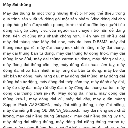
Máy đai thùng
Máy đai thùng là một trong những thiết bị không thể thiếu trong
quá trình sản xuất và đóng gói một sản phẩm. Việc đóng đai cho
phép hàng hóa được niêm phong trước khi đưa đến tay người tiêu
dùng và giúp công việc của người vận chuyển trở nên dễ dàng
hơn, tiện lợi cũng như nhanh chóng hơn. Hiện nay có nhiều loại
máy đai thùng như:
Máy đai inox, máy đai inox D-53M2, máy đai
thùng inox giá rẻ, máy đai thùng inox chính hãng, máy đai thùng,
máy đai thùng bán tự động, máy đai thùng tự động Inox, máy đai
thùng Inox 304, máy đai thùng carton tự động, máy đóng đai cụ,
máy đóng đai thùng cầm tay, máy đóng đai nhựa cầm tay, máy
đóng đai nhựa hàn nhiệt, máy ràng đai bán tự động, máy bẻ đai
sắt bán tự động, máy ràng đai, máy đóng đai thùng, máy đóng đai
thùng bán tự động, máy đóng đai thép cầm tay, máy đánh dây đai,
máy ép dây đai, máy rút dây đai, máy đóng đai thùng carton, máy
đóng đai thùng chali jn-740, Máy đóng đai nhựa, máy đóng đai
thùng kzb-1, máy đóng đai cũ, máy đai dây, máy quấn màng
Supper Pack AV-3600MN, máy đai niềng thùng, máy đai niềng,
máy đai niềng thùng OB 360NA_Strapack, máy đai niềng siêu chất
lượng, máy đai niềng thùng Strapack, máy đai niềng thùng uy tín,
máy đóng đai niềng thùng, máy đóng đai niềng thùng carton tự
động, máy niềng thùng đóng gói đai kiện, máy bó đai nhựa, máy