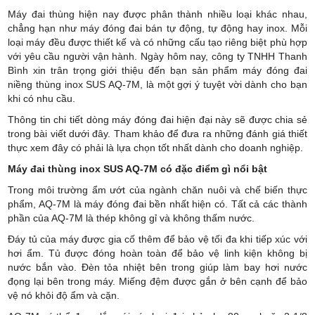
Máy đai thùng hiện nay được phân thành nhiều loại khác nhau,
chẳng hạn như máy đóng đai bán tự động, tự động hay inox. Mỗi
loại máy đều được thiết kế và có những cấu tạo riêng biệt phù hợp
với yêu cầu người vận hành. Ngày hôm nay, công ty TNHH Thanh
Bình xin trân trọng giới thiệu đến bạn sản phẩm máy đóng đai
niềng thùng inox SUS AQ-7M, là một gợi ý tuyệt vời dành cho bạn
khi có nhu cầu.
Thông tin chi tiết dòng máy đóng đai hiện đại này sẽ được chia sẻ
trong bài viết dưới đây. Tham khảo để đưa ra những đánh giá thiết
thực xem đây có phải là lựa chọn tốt nhất dành cho doanh nghiệp.
Máy đai thùng inox SUS AQ-7M có đặc điểm gì nổi bật
Trong môi trường ẩm ướt của ngành chăn nuôi và chế biến thực
phẩm, AQ-7M là máy đóng đai bền nhất hiện có. Tất cả các thành
phần của AQ-7M là thép không gỉ và không thấm nước.
Đáy tủ của máy được gia cố thêm để bảo vệ tối đa khi tiếp xúc với
hơi ẩm. Tủ được đóng hoàn toàn để bảo vệ linh kiện không bị
nước bắn vào. Đèn tỏa nhiệt bên trong giúp làm bay hơi nước
đọng lại bên trong máy. Miếng đệm được gắn ở bên cạnh để bảo
vệ nó khỏi độ ẩm và cặn.