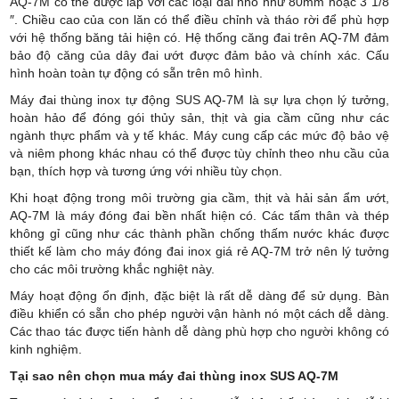
AQ-7M có thể được lắp với các loại đai nhỏ như 80mm hoặc 3 1/8
″. Chiều cao của con lăn có thể điều chỉnh và tháo rời để phù hợp
với hệ thống băng tải hiện có. Hệ thống căng đai trên AQ-7M đảm
bảo độ căng của dây đai ướt được đảm bảo và chính xác. Cấu
hình hoàn toàn tự động có sẵn trên mô hình.
Máy đai thùng inox tự động SUS AQ-7M là sự lựa chọn lý tưởng,
hoàn hảo để đóng gói thủy sản, thịt và gia cầm cũng như các
ngành thực phẩm và y tế khác. Máy cung cấp các mức độ bảo vệ
và niêm phong khác nhau có thể được tùy chỉnh theo nhu cầu của
bạn, thích hợp và tương ứng với nhiều tùy chọn.
Khi hoạt động trong môi trường gia cầm, thịt và hải sản ẩm ướt,
AQ-7M là máy đóng đai bền nhất hiện có. Các tấm thân và thép
không gỉ cũng như các thành phần chống thấm nước khác được
thiết kế làm cho máy đóng đai inox giá rẻ AQ-7M trở nên lý tưởng
cho các môi trường khắc nghiệt này.
Máy hoạt động ổn định, đặc biệt là rất dễ dàng để sử dụng. Bàn
điều khiển có sẵn cho phép người vận hành nó một cách dễ dàng.
Các thao tác được tiến hành dễ dàng phù hợp cho người không có
kinh nghiệm.
Tại sao nên chọn mua máy đai thùng inox SUS AQ-7M