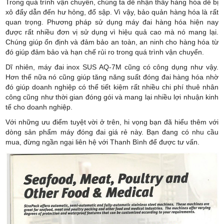
Trong quá trình vận chuyển, chúng ta dễ nhận thấy hàng hóa dễ bị
xô đẩy dẫn đến hư hỏng, đổ sập. Vì vậy, bảo quản hàng hóa là rất
quan trọng. Phương pháp sử dụng máy đai hàng hóa hiện nay
được rất nhiều đơn vị sử dụng vì hiệu quả cao mà nó mang lại.
Chúng giúp ổn định và đảm bảo an toàn, an ninh cho hàng hóa từ
đó giúp đảm bảo và hạn chế rủi ro trong quá trình vận chuyển.
Dĩ nhiên, máy đai inox SUS AQ-7M cũng có công dụng như vậy.
Hơn thế nữa nó cũng giúp tăng năng suất đóng đai hàng hóa nhờ
đó giúp doanh nghiệp có thể tiết kiệm rất nhiều chi phí thuê nhân
công cũng như thời gian đóng gói và mang lại nhiều lợi nhuận kinh
tế cho doanh nghiệp.
Với những ưu điểm tuyệt vời ở trên, hi vọng bạn đã hiểu thêm với
dòng sản phẩm máy đóng đai giá rẻ này. Bạn đang có nhu cầu
mua, đừng ngần ngại liên hệ với Thanh Bình để được tư vấn.